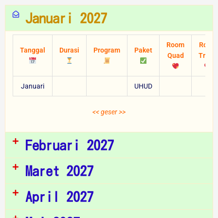
Januari 2027
Room
Room
Tanggal
Durasi
Program
Paket
Quad
Triple
Januari
UHUD
jt
<< geser >>
Februari 2027
Maret 2027
April 2027