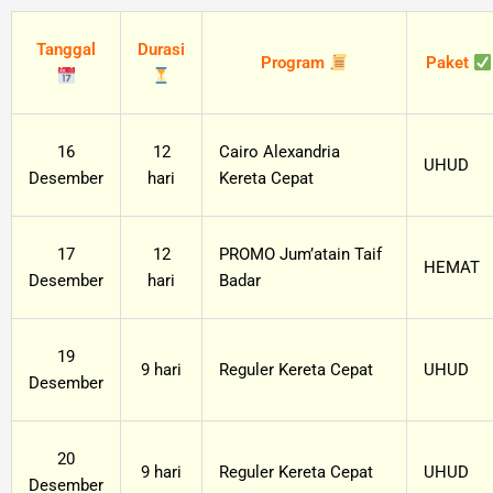
Lewati
ke
Tanggal
Durasi
Program
Paket
konten
16
12
Cairo Alexandria
UHUD
Desember
hari
Kereta Cepat
17
12
PROMO Jum’atain Taif
HEMAT
Desember
hari
Badar
19
9 hari
Reguler Kereta Cepat
UHUD
Desember
20
9 hari
Reguler Kereta Cepat
UHUD
Desember