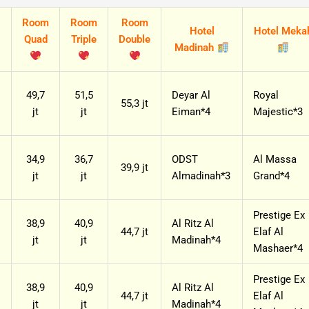
Room
Room
Room
Hotel
Hotel Meka
Quad
Triple
Double
Madinah
49,7
51,5
Deyar Al
Royal
55,3 jt
jt
jt
Eiman*4
Majestic*3
34,9
36,7
ODST
Al Massa
39,9 jt
jt
jt
Almadinah*3
Grand*4
Prestige Ex
38,9
40,9
Al Ritz Al
44,7 jt
Elaf Al
jt
jt
Madinah*4
Mashaer*4
Prestige Ex
38,9
40,9
Al Ritz Al
44,7 jt
Elaf Al
jt
jt
Madinah*4